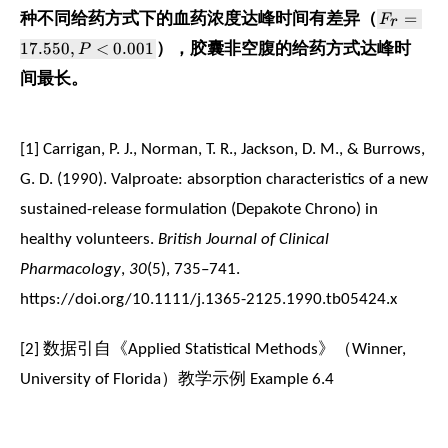
F_r=17.
=
种不同给药方式下的血药浓度达峰时间有差异（
F
r
P<0.001
17.550
,
<
0.001
P
），胶囊非空腹的给药方式达峰时
间最长。
[1] Carrigan, P. J., Norman, T. R., Jackson, D. M., & Burrows,
G. D. (1990). Valproate: absorption characteristics of a new
sustained-release formulation (Depakote Chrono) in
healthy volunteers.
British Journal of Clinical
Pharmacology
,
30
(5), 735–741.
https://doi.org/10.1111/j.1365-2125.1990.tb05424.x
[2] 数据引自《Applied Statistical Methods》（Winner,
University of Florida）教学示例 Example 6.4