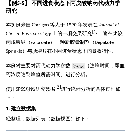
【例5-5】 不同进食状态下丙戊酸钠药代动力学
研究
本实例来自 Carrigan 等人于 1990 年发表在
Journal of
[1]
Clinical Pharmacology
上的一项交叉研究
，旨在比较
丙戊酸钠（valproate）一种新胶囊制剂（Depakote
Sprinkle）与肠溶片在不同进食状态下的吸收特性。
t_{max}
本例对主要对药代动力学参数
t
（达峰时间，即血
ma
x
药浓度达到峰值所需时间）进行分析。
[2]
使用SPSS对该研究数据
进行统计分析的具体过程如
下：
1. 建立数据集
经整理，数据列表（数据视图）如下：