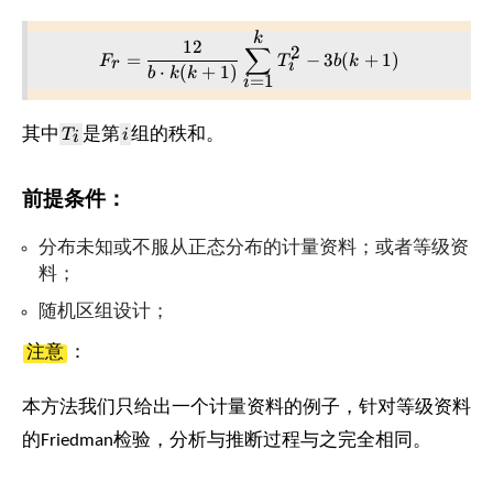
k
F_r = \frac{12}{b \cdot k(
12
∑
2
=
−
3
(
+
1
)
F
T
b
k
r
i
⋅
(
+
1
)
b
k
k
=
1
i
T_i
i
其中
T
是第
i
组的秩和。
i
前提条件：
分布未知或不服从正态分布的计量资料；或者等级资
料；
随机区组设计；
注意
：
本方法我们只给出一个计量资料的例子，针对等级资料
的Friedman检验，分析与推断过程与之完全相同。