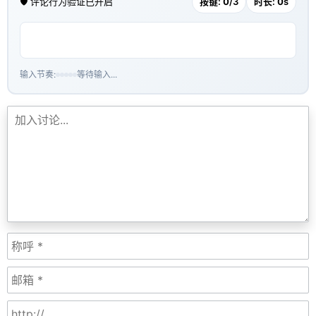
🛡️ 评论行为验证已开启
按键:
0
/3
时长:
0
s
输入节奏:
等待输入...